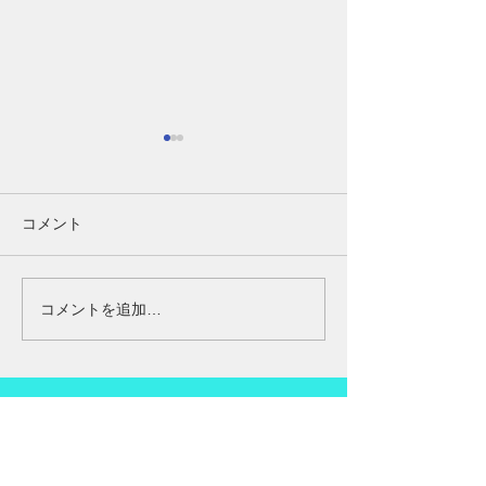
腰の痛み
健康で美しくす
今回の腰の痛みの方は半年前
約７０年前に日本
に見えた方です。なぜか半年
がアメリカに渡り
コメント
ぐらいに見える方です 今回は
心を健康で美しく
腰の痛みと、ももの前の方が
あり方について、
痛い、一週間前にゴルフに行
めています。 日
コメントを追加…
かれたみたいです途中からモ
まりなじみがない
モと腰が痛くなって、どうに
改善をすることで
か帰ったみたいです、 少し静
だったのが改善し
かにしていたら良くなると思
たと言われています。
っていたみたいですが...