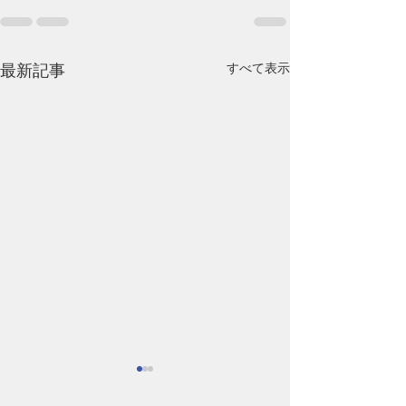
すべて表示
最新記事
腰の痛み
健康で美しくす