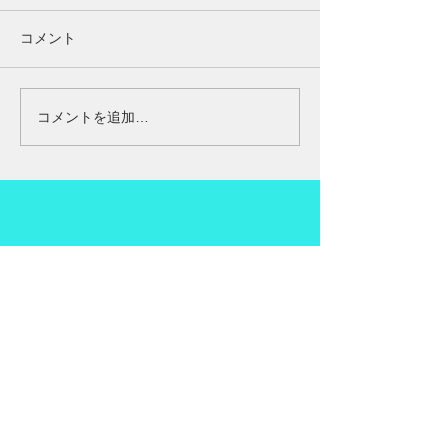
今回の腰の痛みの方は半年前
約７０年前に日本
に見えた方です。なぜか半年
がアメリカに渡り
コメント
ぐらいに見える方です 今回は
心を健康で美しく
腰の痛みと、ももの前の方が
あり方について、
痛い、一週間前にゴルフに行
めています。 日
コメントを追加…
かれたみたいです途中からモ
まりなじみがない
モと腰が痛くなって、どうに
改善をすることで
か帰ったみたいです、 少し静
だったのが改善し
かにしていたら良くなると思
たと言われています。
っていたみたいですが...
お問合せ
seitaisann
@gmail.c
om