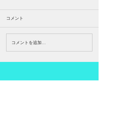
今回の腰の痛みの方は半年前
約７０年前に日本
に見えた方です。なぜか半年
がアメリカに渡り
コメント
ぐらいに見える方です 今回は
心を健康で美しく
腰の痛みと、ももの前の方が
あり方について、
痛い、一週間前にゴルフに行
めています。 日
コメントを追加…
かれたみたいです途中からモ
まりなじみがない
モと腰が痛くなって、どうに
改善をすることで
か帰ったみたいです、 少し静
だったのが改善し
かにしていたら良くなると思
たと言われています。
っていたみたいですが...
お問合せ
seitaisann
@gmail.c
om