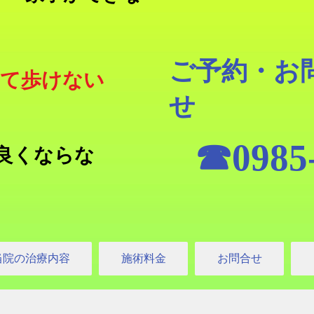
ご予約・お
って歩けない
せ
☎0985-
良くならな
当院の治療内容
施術料金
お問合せ