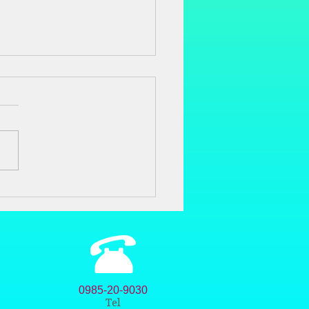
で美しくする
０年前に日本人,久司道夫が
リカに渡り、人の体と心を健
美しくする食事のあり方につ
、考え方を広めています。
人には、あまりなじみがない
食事の改善をすることで 重
ガンだったのが改善して、完
たと言われています。...
0985-20-9030
Tel