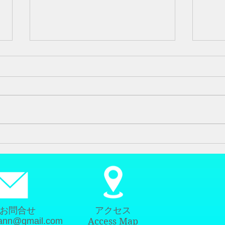
腰の痛み
健康
今回の腰の痛みの方は半年前に見
約７
えた方です。なぜか半年ぐらいに
アメ
見える方です 今回は腰の痛み
康で
と、ももの前の方が痛い、一週間
いて
前にゴルフに行かれたみたいです
日本
途中からモモと腰が痛くなって、
が、
どうにか帰ったみたいです、 少
症の
し静かにしていたら良くなると思
治し
っていたみたいですが...
お問合せ
アクセス
sann@gmail.com
Access Map