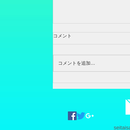
体のゆがみ
コメント
身体で一番大事な場所は、と言わ
れたら いろんな、言われ方があ
ると思いますが、足、足首、足
コメントを追加…
指、足の甲、 足ではないかと思
います。 まずは、なかなかです
が、そのまましゃがむことが、出
来ない、 子供、中年、高齢者は
アキレス腱が硬かったり、ふくら
はぎが硬かったり、...
seitai