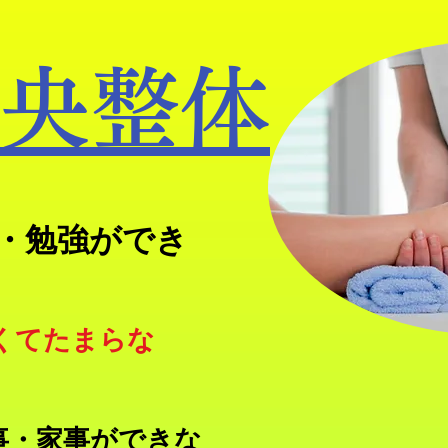
央整体
事・勉強ができ
くてたまらな
事・家事ができな