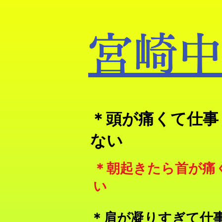
宮崎中
​＊頭が痛くて仕
ない
​＊朝起きたら首が痛
い
＊肩が凝りすぎて仕