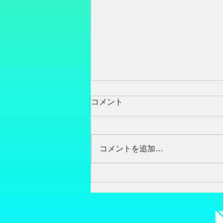
体のゆがみ
コメント
身体で一番大事な場所は、と言わ
れたら いろんな、言われ方があ
ると思いますが、足、足首、足
コメントを追加…
指、足の甲、 足ではないかと思
います。 まずは、なかなかです
が、そのまましゃがむことが、出
来ない、 子供、中年、高齢者は
アキレス腱が硬かったり、ふくら
はぎが硬かったり、...