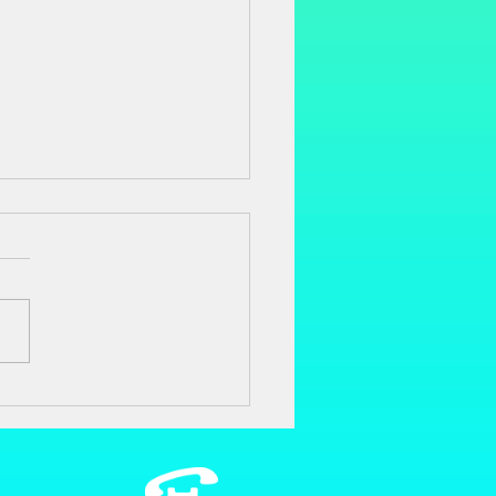
で美しくする
０年前に日本人,久司道夫が
リカに渡り、人の体と心を健
美しくする食事のあり方につ
、考え方を広めています。
人には、あまりなじみがない
食事の改善をすることで 重
ガンだったのが改善して、完
たと言われています。...