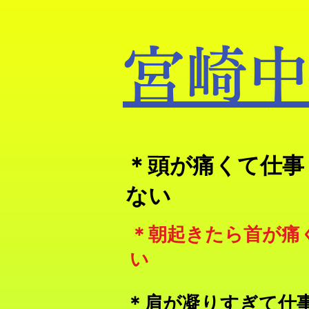
宮崎中
​＊頭が痛くて仕
ない
​＊朝起きたら首が痛
い
＊肩が凝りすぎて仕