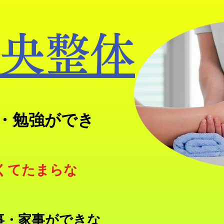
央整体
事・勉強ができ
くてたまらな
事・家事ができな