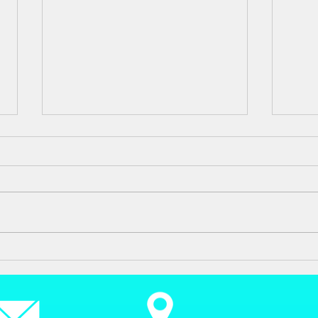
腰の痛み
健康
今回の腰の痛みの方は半年前に見
約７
えた方です。なぜか半年ぐらいに
アメ
見える方です 今回は腰の痛み
康で
と、ももの前の方が痛い、一週間
いて
前にゴルフに行かれたみたいです
日本
途中からモモと腰が痛くなって、
が、
どうにか帰ったみたいです、 少
症の
し静かにしていたら良くなると思
治し
っていたみたいですが...