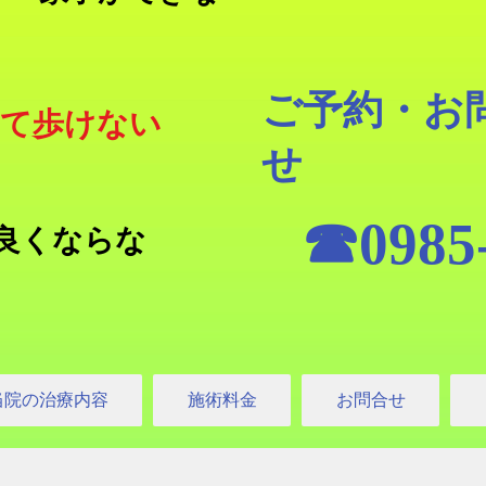
ご予約・お
って歩けない
せ
☎0985-
良くならな
当院の治療内容
施術料金
お問合せ